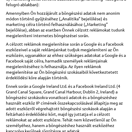
felugró ablakban):
Amennyiben Ön hozzájárult a böngészési adatok nem anonim
módon történő gyűjtéséhez („Analitika” bejelölése) és
marketing célra történő felhasználásához („Marketing”
bejelölése), abban az esetben Önnek célzott reklámokat tudunk
megjeleníteni internetes böngészései során.
A célzott reklámok megjelenítése során a Google és a Facebook
eszközeivel a saját reklámjainkat tudjuk megjeleníteni az Ön
eszközén, ugyanakkor az ehhez szükséges adatokat a Google és a
Facebook saját célra, harmadik személyek reklámjainak
megjelenítéséhez is felhasználja. Az ilyen reklámok
megjelenítése az Ön böngészési szokásaiból következtetett
érdeklődési köre alapján történik.
Ennek során a Google Ireland Ltd. és a Facebook Ireland Ltd. (4
Grand Canal Square, Grand Canal Harbour, Dublin 2, Ireland) a
böngészési szokásokra vonatkozó adatok és a böngészéshez
használt eszköz IP címének összekapcsolásával állapítja meg az
adott eszközről végrehajtott böngészési szokások alapján a
feltárható érdeklődési kört, majd így juttatja el a célzott
reklámokat az adott eszközre. Tehát nem közvetlenül az Ön
személyéhez, hanem a böngészéshez használt eszközéhez
kapcsolva kerülnek rögzítésre az adatok.