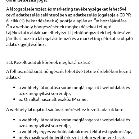
A látogatáselemzést és marketing tevékenységeket lehetővé
tevő adatkezelés tekintetében az adatkezelés jogalapja a GDPR
6. cikk (1) bekezdésének a) pontja alapján az Ön hozzájárulása.
Ön a webhely böngészésének megkezdésekor felugró
tájékoztató ablakban elhelyezett jelölőnégyzetek bejelölésével
járulhat hozzá a látogatáselemző és a marketing célokat szolgáló
adatok gyűjtéséhez.
3.3. Kezelt adatok körének meghatározása:
A felhasználóbarát böngészés lehetővé tétele érdekében kezelt
adatok:
a webhely látogatása során meglátogatott weboldalak és
azok megnyitási sorrendje,
az Ön által használt eszköz IP címe.
A webhely látogatottságának méréséhez kezelt adatok köre:
a webhely látogatása során meglátogatott weboldalak és
azok megnyitási sorrendje,
a webhely egyes weboldalainak megtekintési gyakorisága,
mely másik webhelyről érkezett jelen webhelyre (csak