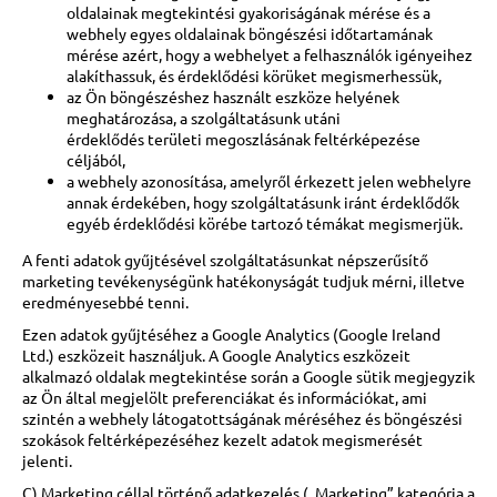
oldalainak megtekintési gyakoriságának mérése és a
webhely egyes oldalainak böngészési időtartamának
mérése azért, hogy a webhelyet a felhasználók igényeihez
alakíthassuk, és érdeklődési körüket megismerhessük,
az Ön böngészéshez használt eszköze helyének
meghatározása, a szolgáltatásunk utáni
érdeklődés területi megoszlásának feltérképezése
céljából,
a webhely azonosítása, amelyről érkezett jelen webhelyre
annak érdekében, hogy szolgáltatásunk iránt érdeklődők
egyéb érdeklődési körébe tartozó témákat megismerjük.
A fenti adatok gyűjtésével szolgáltatásunkat népszerűsítő
marketing tevékenységünk hatékonyságát tudjuk mérni, illetve
eredményesebbé tenni.
Ezen adatok gyűjtéséhez a Google Analytics (Google Ireland
Ltd.) eszközeit használjuk. A Google Analytics eszközeit
alkalmazó oldalak megtekintése során a Google sütik megjegyzik
az Ön által megjelölt preferenciákat és információkat, ami
szintén a webhely látogatottságának méréséhez és böngészési
szokások feltérképezéséhez kezelt adatok megismerését
jelenti.
C) Marketing céllal történő adatkezelés („Marketing” kategória a