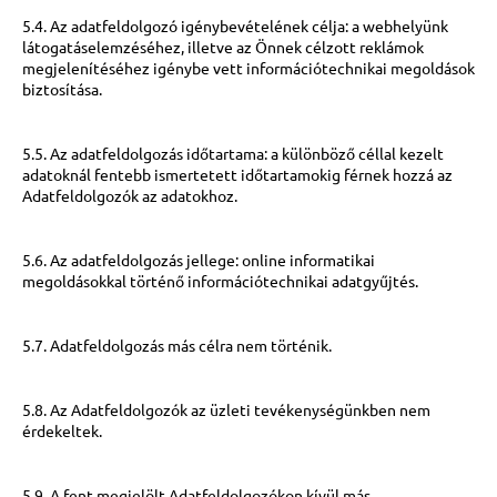
5.4. Az adatfeldolgozó igénybevételének célja: a webhelyünk
látogatáselemzéséhez, illetve az Önnek célzott reklámok
megjelenítéséhez igénybe vett információtechnikai megoldások
biztosítása.
5.5. Az adatfeldolgozás időtartama: a különböző céllal kezelt
adatoknál fentebb ismertetett időtartamokig férnek hozzá az
Adatfeldolgozók az adatokhoz.
5.6. Az adatfeldolgozás jellege: online informatikai
megoldásokkal történő információtechnikai adatgyűjtés.
5.7. Adatfeldolgozás más célra nem történik.
5.8. Az Adatfeldolgozók az üzleti tevékenységünkben nem
érdekeltek.
5.9. A fent megjelölt Adatfeldolgozókon kívül más