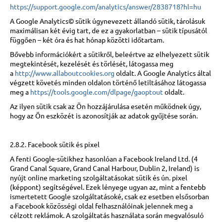
https://support.google.com/analytics/answer/2838718?hl=hu
A Google Analytics© sütik úgynevezett állandó sütik, tárolásuk
maximálisan két évig tart, de ez a gyakorlatban – sütik típusától
függően – két óra és hat hónap közötti időtartam.
Bővebb információkért a sütikről, beleértve az elhelyezett sütik
megtekintését, kezelését és törlését, látogassa meg
a
http://www.allaboutcookies.org
oldalt. A Google Analytics által
végzett követés minden oldalon történő letiltásához látogassa
meg a
https://tools.google.com/dlpage/gaoptout
oldalt.
Az ilyen sütik csak az Ön hozzájárulása esetén működnek úgy,
hogy az Ön eszközét is azonosítják az adatok gyűjtése során.
2.8.2. Facebook sütik és pixel
A fenti Google-sütikhez hasonlóan a Facebook Ireland Ltd. (4
Grand Canal Square, Grand Canal Harbour, Dublin 2, Ireland) is
nyújt online marketing szolgáltatásokat sütik és ún. pixel
(képpont) segítségével. Ezek lényege ugyan az, mint a fentebb
ismertetett Google szolgáltatásoké, csak ez esetben elsősorban
a Facebook közösségi oldal felhasználóinak jelennek meg a
célzott reklámok. A szolgáltatás használata során megvalósuló