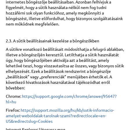
internetes böngészője beállításaiban. Azonban felhívjuk a
figyelmét, hogy a sütik használata nélkül nem fog tudni
hozzáférni sok olyan funkcióhoz, amely megkönnyíti a
böngészést, illetve előfordulhat, hogy bizonyos szolgáltatásaink
nem működnek megfelelően.
2.3. A sütik beállításainak kezelése a böngészőkben
A sütikre vonatkozó beállításait módosíthatja a felugró ablakban,
illetve a böngészőjén keresztül. Letilthatja a sütik használatát
úgy, hogy böngészőjében aktiválja azt a beállítást, amely
lehetővé teszi, hogy visszautasítsa az összes, vagy bizonyos sütik
elhelyezését. Ezek a beállítások rendszerint a böngészője
„beállítások” vagy „preferenciák” menüjében érhetők el. A
következő hivatkozások használatával tájékozódhat erről
bővebben:
Chrome:
https://support.google.com/chrome/answer/95647?
hl=hu
Firefox:
https://support.mozilla.org/hu/kb/sutik-informacio-
amelyet-weboldalak-tarolnak-szami?redirectlocale=en-
US&redirectslug=Cookies
Internet Explorer: látogassa meg