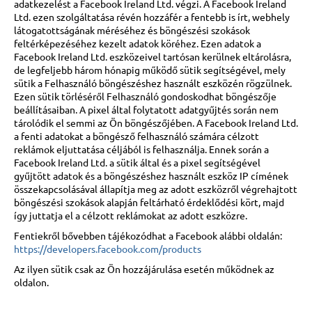
adatkezelést a Facebook Ireland Ltd. végzi. A Facebook Ireland
Ltd. ezen szolgáltatása révén hozzáfér a fentebb is írt, webhely
látogatottságának méréséhez és böngészési szokások
feltérképezéséhez kezelt adatok köréhez. Ezen adatok a
Facebook Ireland Ltd. eszközeivel tartósan kerülnek eltárolásra,
de legfeljebb három hónapig működő sütik segítségével, mely
sütik a Felhasználó böngészéshez használt eszközén rögzülnek.
Ezen sütik törléséről Felhasználó gondoskodhat böngészője
beállításaiban. A pixel által folytatott adatgyűjtés során nem
tárolódik el semmi az Ön böngészőjében. A Facebook Ireland Ltd.
a fenti adatokat a böngésző felhasználó számára célzott
reklámok eljuttatása céljából is felhasználja. Ennek során a
Facebook Ireland Ltd. a sütik által és a pixel segítségével
gyűjtött adatok és a böngészéshez használt eszköz IP címének
összekapcsolásával állapítja meg az adott eszközről végrehajtott
böngészési szokások alapján feltárható érdeklődési kört, majd
így juttatja el a célzott reklámokat az adott eszközre.
Fentiekről bővebben tájékozódhat a Facebook alábbi oldalán:
https://developers.facebook.com/products
Az ilyen sütik csak az Ön hozzájárulása esetén működnek az
oldalon.