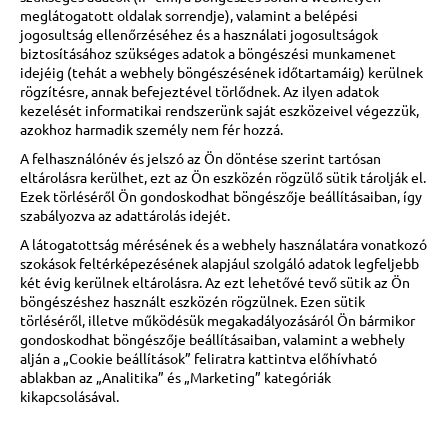
meglátogatott oldalak sorrendje), valamint a belépési
jogosultság ellenőrzéséhez és a használati jogosultságok
biztosításához szükséges adatok a böngészési munkamenet
idejéig (tehát a webhely böngészésének időtartamáig) kerülnek
rögzítésre, annak befejeztével törlődnek. Az ilyen adatok
kezelését informatikai rendszerünk saját eszközeivel végezzük,
azokhoz harmadik személy nem fér hozzá.
A felhasználónév és jelszó az Ön döntése szerint tartósan
eltárolásra kerülhet, ezt az Ön eszközén rögzülő sütik tárolják el.
Ezek törléséről Ön gondoskodhat böngészője beállításaiban, így
szabályozva az adattárolás idejét.
A látogatottság mérésének és a webhely használatára vonatkozó
szokások feltérképezésének alapjául szolgáló adatok legfeljebb
két évig kerülnek eltárolásra. Az ezt lehetővé tevő sütik az Ön
böngészéshez használt eszközén rögzülnek. Ezen sütik
törléséről, illetve működésük megakadályozásáról Ön bármikor
gondoskodhat böngészője beállításaiban, valamint a webhely
alján a „Cookie beállítások” feliratra kattintva előhívható
ablakban az „Analitika” és „Marketing” kategóriák
kikapcsolásával.