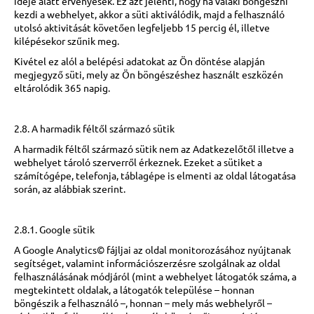
ideje alatt érvényesek. Ez azt jelenti, hogy ha valaki böngészni
kezdi a webhelyet, akkor a süti aktiválódik, majd a felhasználó
utolsó aktivitását követően legfeljebb 15 percig él, illetve
kilépésekor szűnik meg.
Kivétel ez alól a belépési adatokat az Ön döntése alapján
megjegyző süti, mely az Ön böngészéshez használt eszközén
eltárolódik 365 napig.
2.8. A harmadik féltől származó sütik
A harmadik féltől származó sütik nem az Adatkezelőtől illetve a
webhelyet tároló szerverről érkeznek. Ezeket a sütiket a
számítógépe, telefonja, táblagépe is elmenti az oldal látogatása
során, az alábbiak szerint.
2.8.1. Google sütik
A Google Analytics© fájljai az oldal monitorozásához nyújtanak
segítséget, valamint információszerzésre szolgálnak az oldal
felhasználásának módjáról (mint a webhelyet látogatók száma, a
megtekintett oldalak, a látogatók települése – honnan
böngészik a felhasználó –, honnan – mely más webhelyről –