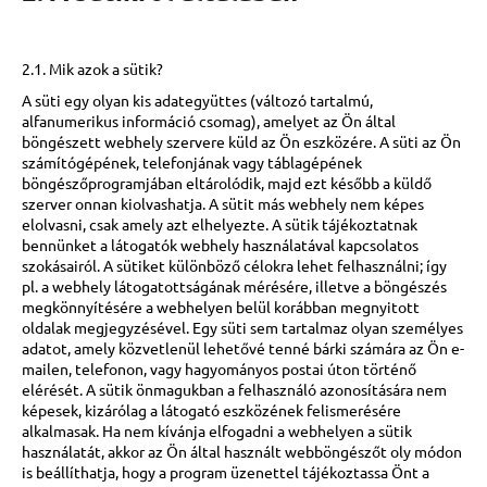
2.1. Mik azok a sütik?
A süti egy olyan kis adategyüttes (változó tartalmú,
alfanumerikus információ csomag), amelyet az Ön által
böngészett webhely szervere küld az Ön eszközére. A süti az Ön
számítógépének, telefonjának vagy táblagépének
böngészőprogramjában eltárolódik, majd ezt később a küldő
szerver onnan kiolvashatja. A sütit más webhely nem képes
elolvasni, csak amely azt elhelyezte. A sütik tájékoztatnak
bennünket a látogatók webhely használatával kapcsolatos
szokásairól. A sütiket különböző célokra lehet felhasználni; így
pl. a webhely látogatottságának mérésére, illetve a böngészés
megkönnyítésére a webhelyen belül korábban megnyitott
oldalak megjegyzésével. Egy süti sem tartalmaz olyan személyes
adatot, amely közvetlenül lehetővé tenné bárki számára az Ön e-
mailen, telefonon, vagy hagyományos postai úton történő
elérését. A sütik önmagukban a felhasználó azonosítására nem
képesek, kizárólag a látogató eszközének felismerésére
alkalmasak. Ha nem kívánja elfogadni a webhelyen a sütik
használatát, akkor az Ön által használt webböngészőt oly módon
is beállíthatja, hogy a program üzenettel tájékoztassa Önt a