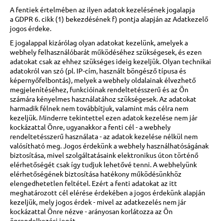
A fentiek értelmében az ilyen adatok kezelésének jogalapja
a GDPR 6. cikk (1) bekezdésének f) pontja alapján az Adatkezelő
jogos érdeke.
E jogalappal kizárólag olyan adatokat kezelünk, amelyek a
webhely felhasználóbarát működéséhez szükségesek, és ezen
adatokat csak az ehhez szükséges ideig kezeljük. Olyan technikai
adatokról van szó (pl. IP-cím, használt böngésző típusa és
képernyőfelbontás), melyek a webhely oldalainak élvezhető
megjelenítéséhez, funkcióinak rendeltetésszerű és az Ön
számára kényelmes használatához szükségesek. Az adatokat
harmadik félnek nem továbbítjuk, valamint más célra nem
kezeljük. Minderre tekintettel ezen adatok kezelése nem jár
kockázattal Önre, ugyanakkor a fenti cél - a webhely
rendeltetésszerű használata - az adatok kezelése nélkül nem
valósítható meg. Jogos érdekünk a webhely használhatóságának
biztosítása, mivel szolgáltatásaink elektronikus úton történő
elérhetőségét csak így tudjuk lehetővé tenni. A webhelyünk
elérhetőségének biztosítása hatékony működésünkhöz
elengedhetetlen feltétel. Ezért a fenti adatokat az itt
meghatározott cél elérése érdekében a jogos érdekünk alapján
kezeljük, mely jogos érdek - mivel az adatkezelés nem jár
kockázattal Önre nézve - arányosan korlátozza az Ön
önrendelkezési jogát.