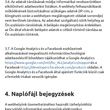
3.6. Az adatok tárolásának módja: informatikai rendszerünkben
elkülönített adatkezelési listákon. A webhely felhasználóbarát
működésének biztosításához szükséges adatok (IP-cím, a
böngészés során a webhelyen meglátogatott oldalak sorrendje)
nem kerülnek tárolásra. Az adatokat szolgáltató sütik helyileg az
Ön eszközén tárolódnak. A belépés megkönnyítése érdekében
az Ön által eltárolt belépési adatok e célból történő tárolása az
Ön eszközén történik.
3.7. A Google Analytics és a Facebook eszközeinek
alkalmazásával megvalósuló információtechnológiai
adatkezelésről bővebben tájékozódhat a Google Analytics
https://www.google.com/intl/hu_ALL/analytics/support
és a
Facebook
https://developers.facebook.com/products
oldalán. A
Google Analytics és a Facebook által ajánlott funkciók közül csak
a fentebb írtakat vesszük igénybe.
4. Naplófájl bejegyzések
A webhelyünk üzemeltetéséhez használt tárhelyünkhöz
kapcsolódó informatikai rendszerünk elektronikus