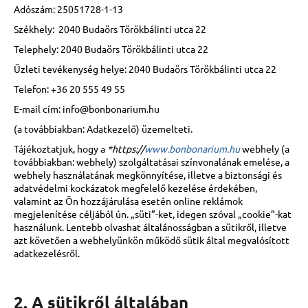
Adószám:
25051728-1-13
Székhely:
2040 Budaörs Törökbálinti utca 22
A
Telephely:
2040 Budaörs Törökbálinti utca 22
j
á
Üzleti tevékenység helye:
2040 Budaörs Törökbálinti utca 22
n
Telefon:
+36 20 555 49 55
l
E-mail cím:
info@bonbonarium.hu
j
(a továbbiakban: Adatkezelő) üzemelteti.
u
k
Tájékoztatjuk, hogy a
*https://
www.bonbonarium.hu
webhely (a
továbbiakban: webhely) szolgáltatásai színvonalának emelése, a
webhely használatának megkönnyítése, illetve a biztonsági és
RUBY
adatvédelmi kockázatok megfelelő kezelése érdekében,
CSOKIPASZTILLA
valamint az Ön hozzájárulása esetén online reklámok
megjelenítése céljából ún. „süti”-ket, idegen szóval „cookie”-kat
1
használunk. Lentebb olvashat általánosságban a sütikről, illetve
420
Ft
azt követően a webhelyünkön működő sütik által megvalósított
adatkezelésről.
2. A sütikről általában