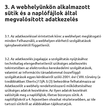
3. A webhelyünkön alkalmazott
sütik és a naplófájlok által
megvalósított adatkezelés
3.1. Az adatkezeléssel érintettek köre: a webhelyet meglátogató
minden Felhasználó, a webhelyen elérhető szolgáltatások
igénybevételétől függetlenül.
3.2. Az adatkezelés jogalapja: a szolgáltatás nyújtásához
technikailag elengedhetetlenül szükséges adatkezelés
tekintetében az elektronikus kereskedelmi szolgáltatások,
valamint az információs társadalommal összefüggő
szolgáltatások egyes kérdéseiről szóló 2001. évi CVIII. törvény (a
továbbiakban: Ekertv.)13/A. § (3) bekezdése felhatalmazza az
Adatkezelőt a webhely rendeltetésszerű működtetéséhez
szükséges adatok kezelésére. Az ilyen adatok kezelését
valósítják meg a naplófájlok, illetve bizonyos sütik. A
naplófájlokról a 4. fejezetben olvashat részletesebben, az ide
tartozó sütikről az alábbiakban tájékoztatjuk.