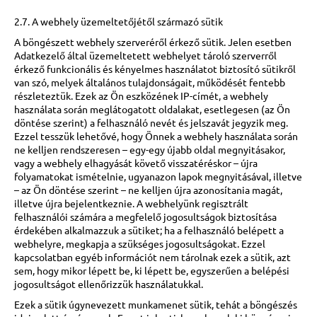
2.7. A webhely üzemeltetőjétől származó sütik
A böngészett webhely szerveréről érkező sütik. Jelen esetben
Adatkezelő által üzemeltetett webhelyet tároló szerverről
érkező funkcionális és kényelmes használatot biztosító sütikről
van szó, melyek általános tulajdonságait, működését fentebb
részleteztük. Ezek az Ön eszközének IP-címét, a webhely
használata során meglátogatott oldalakat, esetlegesen (az Ön
döntése szerint) a felhasználó nevét és jelszavát jegyzik meg.
Ezzel tesszük lehetővé, hogy Önnek a webhely használata során
ne kelljen rendszeresen – egy-egy újabb oldal megnyitásakor,
vagy a webhely elhagyását követő visszatéréskor – újra
folyamatokat ismételnie, ugyanazon lapok megnyitásával, illetve
– az Ön döntése szerint – ne kelljen újra azonosítania magát,
illetve újra bejelentkeznie. A webhelyünk regisztrált
felhasználói számára a megfelelő jogosultságok biztosítása
érdekében alkalmazzuk a sütiket; ha a felhasználó belépett a
webhelyre, megkapja a szükséges jogosultságokat. Ezzel
kapcsolatban egyéb információt nem tárolnak ezek a sütik, azt
sem, hogy mikor lépett be, ki lépett be, egyszerűen a belépési
jogosultságot ellenőrizzük használatukkal.
Ezek a sütik úgynevezett munkamenet sütik, tehát a böngészés