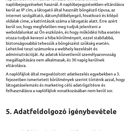
naplóbejegyzéseket használ. A naplóbejegyzésekben eltárolásra
kerül az IP cím, a látogató által használt böngésző típusa, az
internet szolgáltató, dátum/időbélyegző, hivatkozó és kilépő
oldalak címe, a kattintások száma a látogatás alatt. Erre azért
kerül sor, hogy megfelelően meg tudjuk jeleníteni a
weboldalunkat az Ön eszközén, és hogy működési hiba esetén
vissza tudjuk keresni a hiba körülményeit, ezzel stabilabbá,
biztonságosabbá tehessük a böngészést szükség esetén.
Lehetővé teszi számunkra a webhely kezelését és
adminisztrációját. Az adatok közvetlenül személyazonosság
megállapítására nem alkalmasak, és 30 napig kerülnek
eltárolásra.
A naplófájlok által megvalósított adatkezelés egyebekben a 3.
fejezetben ismertetett körülmények szerint történik azzal, hogy
látogatáselemzés és marketing célú adatrögzítésre és
felhasználásra a naplófájlok vonatkozásában nem kerül sor.
5. Adatfeldolgozó igénybevétele