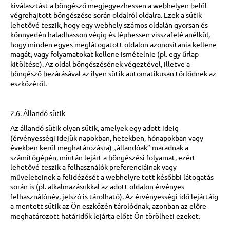
kiválasztást a böngésző megjegyezhessen a webhelyen belül
végrehajtott böngészése során oldalról oldalra. Ezek a sütik
lehetővé teszik, hogy egy webhely számos oldalán gyorsan és
könnyedén haladhasson végig és léphessen visszafelé anélkül,
hogy minden egyes meglátogatott oldalon azonosítania kellene
magát, vagy folyamatokat kellene ismételnie (pl. egy űrlap
kitöltése). Az oldal böngészésének végeztével, illetve a
böngésző bezárásával az ilyen sütik automatikusan törlődnek az
eszközéről.
2.6. Állandó sütik
Az állandó sütik olyan sütik, amelyek egy adott ideig
(érvényességi idejük napokban, hetekben, hónapokban vagy
években kerül meghatározásra) „állandóak” maradnak a
számítógépén, miután lejárt a böngészési folyamat, ezért
lehetővé teszik a felhasználók preferenciáinak vagy
műveleteinek a felidézését a webhelyre tett későbbi látogatás
során is (pl. alkalmazásukkal az adott oldalon érvényes
felhasználónév, jelszó is tárolható). Az érvényességi idő lejártáig
a mentett sütik az Ön eszközén tárolódnak, azonban az előre
meghatározott határidők lejárta előtt Ön törölheti ezeket.