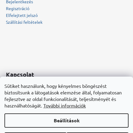
Bejelentkezés
Regisztráció
Elfelejtett jelszó
Szállítási feltételek
Kapcsolat
Sütiket használunk, hogy kényelmes böngészést
info
@
bonbonarium.hu
biztosítsunk a látogatások elemzése által, folyamatosan
+36 20 555-4955
fejlesztve az oldal funkcionalitását, teljesítményét és
Bonbonárium
használhatóságát.
További információk
Beállítások
Shoptet készítette