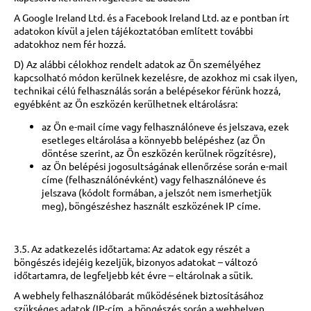
A Google Ireland Ltd. és a Facebook Ireland Ltd. az e pontban írt
adatokon kívül a jelen tájékoztatóban említett további
adatokhoz nem fér hozzá.
D) Az alábbi célokhoz rendelt adatok az Ön személyéhez
kapcsolható módon kerülnek kezelésre, de azokhoz mi csak ilyen,
technikai célú felhasználás során a belépésekor férünk hozzá,
egyébként az Ön eszközén kerülhetnek eltárolásra:
az Ön e-mail címe vagy felhasználóneve és jelszava, ezek
esetleges eltárolása a könnyebb belépéshez (az Ön
döntése szerint, az Ön eszközén kerülnek rögzítésre),
az Ön belépési jogosultságának ellenőrzése során e-mail
címe (felhasználónévként) vagy felhasználóneve és
jelszava (kódolt formában, a jelszót nem ismerhetjük
meg), böngészéshez használt eszközének IP címe.
3.5. Az adatkezelés időtartama: Az adatok egy részét a
böngészés idejéig kezeljük, bizonyos adatokat – változó
időtartamra, de legfeljebb két évre – eltárolnak a sütik.
A webhely felhasználóbarát működésének biztosításához
szükséges adatok (IP-cím, a böngészés során a webhelyen