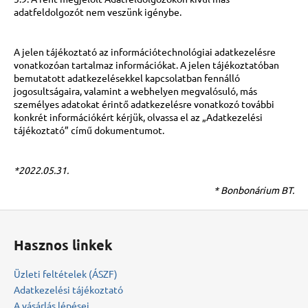
adatfeldolgozót nem veszünk igénybe.
A jelen tájékoztató az információtechnológiai adatkezelésre
vonatkozóan tartalmaz információkat. A jelen tájékoztatóban
bemutatott adatkezelésekkel kapcsolatban fennálló
jogosultságaira, valamint a webhelyen megvalósuló, más
személyes adatokat érintő adatkezelésre vonatkozó további
konkrét információkért kérjük, olvassa el az „Adatkezelési
tájékoztató” című dokumentumot.
*2022.05.31.
* Bonbonárium BT.
L
á
Hasznos linkek
b
l
Üzleti feltételek (ÁSZF)
é
Adatkezelési tájékoztató
c
A vásárlás lépései