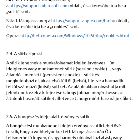
a
https://support.microsoft.com
oldalt, és a keresőbe írja be a
„sütik” szót.
Safari: látogassa meg a
https://support.apple.com/hu-hu
oldalt,
és a keresőbe írja be a „cookies” szót.
Opera:
http://help.opera.com/Windows/10.50/hu/cookies.html
2.4. A sütik típusai
A sütik lehetnek a munkafolyamat idején érvényes – ún.
ideiglenes vagy munkamenet sütik (session cookie) –, vagy
állandó – mentett (persistent cookie) – sütik és
megkülönböztetjük az első féltől (belső), illetve a harmadik
féltől származó (külső) sütiket. Az alábbiakban olvashatja mit
jelentenek ezek a kifejezések, hogy jobban megérthesse az
általunk használt sütiket, illetve azt, hogy miért használjuk őket.
2.5. A böngészés ideje alatt érvényes sütik
A böngészési munkamenet idején érvényes sütik lehetővé
teszik, hogy a webhelyünkre tett látogatása során Ön
felismerhető legyen, és így bármely oldalváltoztatást, vagy