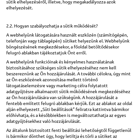
sütik elhelyezéséről, illetve, hogy megakadályozza azok
elhelyezését.
2.2. Hogyan szabályozhatja a sütik működését?
A webhelyünk látogatására használt eszközén (számítógépén,
telefonján vagy táblagépén) sütiket helyezünk el. Webhelyünk
böngészésének megkezdésekor, a főoldal betöltődésekor
felugró ablakban tájékoztatjuk Önt erről.
A webhelyünk funkcióinak és kényelmes használatának
biztosításához szükséges sütik elhelyezéséhez nem kell
beszereznünk az Ön hozzájárulását. A további célokra, úgy mint
az Ön eszközének azonosítása mellett történő
látogatáselemzésre vagy marketing célra folytatott
adatgyűjtésre alkalmazott sütik működésének megkezdéséhez
az Ön hozzájárulására van szükségünk. A hozzájárulását a
fentebb említett felugró ablakban kérjük. Ezt az ablakot az oldal
alján elhelyezett „Süti beállítások” feliratra kattintva bármikor
előhívhatja, és a későbbiekben is megváltoztathatja az egyes
adatgyűjtésekhez való hozzájárulását.
Az általunk biztosított fenti beállítási lehetőségtől függetlenül
is bármikor dönthet úgy, hogy letiltja és törli a sütiket az