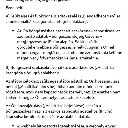
Ezen belül:
A) Szükséges és funkcionális adatkezelés („Elengedhetetlen” és
„Funkcionális” kategóriák a felugró ablakban):
Az Ön böngészéshez használt eszközének azonosítása, az
azonosító adatok – böngészés idejéig történő –
megjegyzése: az IP-cím alapján. Ez által válik
gördülékenyebbé a böngészés, e nélkül ugyanis Önnek
minden egyes meglátogatott oldalon azonosítania kellene
magát, vagy folyamatokat kellene ismételnie.
B) Böngészési szokásokra vonatkozó adatkezelés („Analitika”
kategória a felugró ablakban):
Az alábbi célokhoz szükséges alábbi adatok az Ön hozzájárulása
nélkül („Analitika” nincs bejelölve) anonim módon kerülnek
rögzítésre, azok nem kapcsolhatók személyhez. Ez esetben nem
történik meg az Ön személyes adatainak kezelése.
Az Ön hozzájárulása („Analitika” bejelölése) esetén a
böngészéshez használt eszköz azonosító adataihoz (IP cím)
kapcsolva kerülnek rögzítésre az alábbi adatok.
A webhely látogatottságának mérése, a webhely egyes