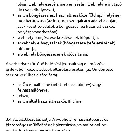
olyan webhely esetén, melyen a jelen webhelyre mutató
link van elhelyezve),
az Ön böngészéshez használt eszköze földrajzi helyének
meghatározása (az internet-szolgáltató adatai alapján,
csak közelítő adatok a böngészéshez használt eszköz
helyére vonatkozóan),
webhely böngészése kezdésének időpontja,
a webhely elhagyásának (böngészése befejezésének)
időpontja,
a webhely böngészésének időtartama.
A webhelyre történő belépési jogosultság ellenőrzése
érdekében kezelt adatok eltárolása esetén (az Ön döntése
szerint kerülhet eltárolásra):
az Ön e-mail címe (mint felhasználónév) vagy
felhasználóneve,
jelszó,
az Ön által használt eszköz IP címe.
3.4. Az adatkezelés célja: A webhely felhasználóbarát és
biztonságos működésének biztosítása, valamint online
marketing tevékenységek végzése.