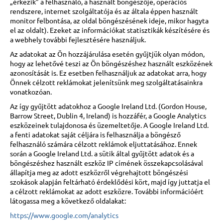
„érkezik” a felhasználó, a használt böngészője, operációs
rendszere, internet szolgáltatója és az általa éppen használt
monitor felbontása, az oldal böngészésének ideje, mikor hagyta
el az oldalt). Ezeket az információkat statisztikák készítésére és
a webhely további fejlesztésére használjuk.
Az adatokat az Ön hozzájárulása esetén gyűjtjük olyan módon,
hogy az lehetővé teszi az Ön böngészéshez használt eszközének
azonosítását is. Ez esetben felhasználjuk az adatokat arra, hogy
Önnek célzott reklámokat jelenítsünk meg szolgáltatásainkra
vonatkozóan.
Az így gyűjtött adatokhoz a Google Ireland Ltd. (Gordon House,
Barrow Street, Dublin 4, Ireland) is hozzáfér, a Google Analytics
eszközeinek tulajdonosa és üzemeltetője. A Google Ireland Ltd.
a fenti adatokat saját céljára is felhasználja a böngésző
felhasználó számára célzott reklámok eljuttatásához. Ennek
során a Google Ireland Ltd. a sütik által gyűjtött adatok és a
böngészéshez használt eszköz IP címének összekapcsolásával
állapítja meg az adott eszközről végrehajtott böngészési
szokások alapján feltárható érdeklődési kört, majd így juttatja el
a célzott reklámokat az adott eszközre. További információért
látogassa meg a következő oldalakat:
https://www.google.com/analytics