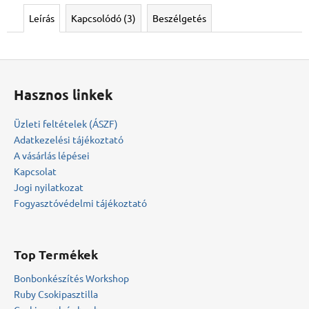
Leírás
Kapcsolódó (3)
Beszélgetés
L
á
Hasznos linkek
b
l
Üzleti feltételek (ÁSZF)
é
Adatkezelési tájékoztató
c
A vásárlás lépései
Kapcsolat
Jogi nyilatkozat
Fogyasztóvédelmi tájékoztató
Top Termékek
Bonbonkészítés Workshop
Ruby Csokipasztilla