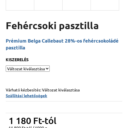
A
Fehércsoki pasztilla
j
á
n
Prémium Belga Callebaut 28%-os fehércsokoládé
l
pasztilla
j
u
KISZERELÉS
k
9
SZEMES
BONBON
Várható kézbesítés:
Változat kiválasztása
VÁLOGATÁS
Szállítási lehetőségek
6
600
Ft
1 180 Ft
-tól
Egységár:
11 800 Ft-tól / 1000 g