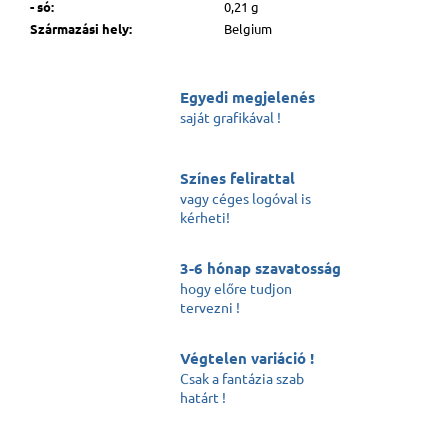
- só
:
0,21 g
Származási hely
:
Belgium
Egyedi megjelenés
saját grafikával !
Színes felirattal
vagy céges logóval is
kérheti!
3-6 hónap szavatosság
hogy előre tudjon
tervezni !
Végtelen variáció !
Csak a fantázia szab
határt !