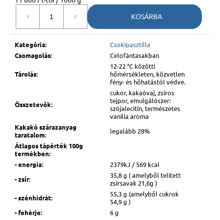
KOSÁRBA
Kategória
:
Csokipasztilla
Csomagolás
:
Celofántasakban
12-22 °C közötti
Tárolás
:
hőmérsékleten, közvetlen
fény- és hőhatástól védve.
cukor, kakaóvaj, zsíros
tejpor, emulgálószer:
Összetevők
:
szójalecitin, természetes
vanília aroma
Kakakó szárazanyag
legalább 28%
taratalom
:
Átlagos tápérték 100g
termékben
:
- energia
:
2379kJ / 569 kcal
35,8 g ( amelyből telített
- zsír
:
zsírsavak 21,6g )
55,3 g (amelyből cukrok
- szénhidrát
:
54,9 g )
- fehérje
:
6 g