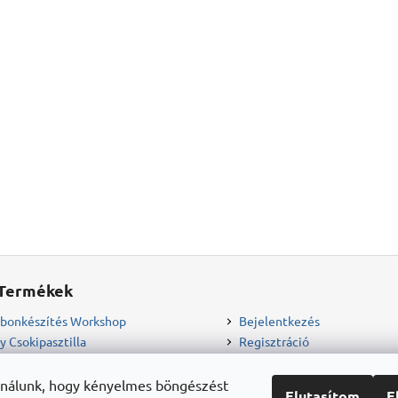
21 990 Ft
1 370 Ft
 Termékek
bonkészítés Workshop
Bejelentkezés
y Csokipasztilla
Regisztráció
ki snack és bonbon
Elfelejtett jelszó
nsírozott mandula
Szállítási feltételek
ználunk, hogy kényelmes böngészést
Elutasítom
E