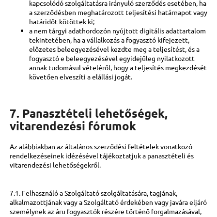
kapcsolódó szolgáltatásra irányuló szerződés esetében, ha
a szerződésben meghatározott teljesítési határnapot vagy
határidőt kötöttek ki;
a nem tárgyi adathordozón nyújtott digitális adattartalom
tekintetében, ha a vállalkozás a fogyasztó kifejezett,
előzetes beleegyezésével kezdte meg a teljesítést, és a
fogyasztó e beleegyezésével egyidejűleg nyilatkozott
annak tudomásul vételéről, hogy a teljesítés megkezdését
követően elveszíti a elállási jogát.
7. Panasztételi lehetőségek,
vitarendezési fórumok
Az alábbiakban az általános szerződési feltételek vonatkozó
rendelkezéseinek idézésével tájékoztatjuk a panasztételi és
vitarendezési lehetőségekről.
7.1. Felhasználó a Szolgáltató szolgáltatására, tagjának,
alkalmazottjának vagy a Szolgáltató érdekében vagy javára eljáró
személynek az áru fogyasztók részére történő forgalmazásával,