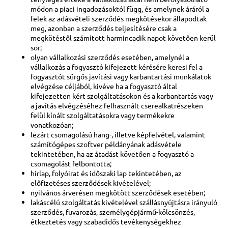
módon a piaci ingadozásoktól függ, és amelynek áráról a
felek az adásvételi szerződés megkötésekor állapodtak
meg, azonban a szerződés teljesítésére csak a
megkötéstől számított harmincadik napot követően kerül
sor;
olyan vállalkozási szerződés esetében, amelynél a
vállalkozás a fogyasztó kifejezett kérésére keresi fel a
fogyasztót sürgős javítási vagy karbantartási munkálatok
elvégzése céljából, kivéve ha a fogyasztó által
kifejezetten kért szolgáltatásokon és a karbantartás vagy
a javítás elvégzéséhez felhasznált cserealkatrészeken
felül kínált szolgáltatásokra vagy termékekre
vonatkozóan;
lezárt csomagolású hang-, illetve képfelvétel, valamint
számítógépes szoftver példányának adásvétele
tekintetében, ha az átadást követően a fogyasztó a
csomagolást felbontotta;
hírlap, folyóirat és időszaki lap tekintetében, az
előfizetéses szerződések kivételével;
nyilvános árverésen megkötött szerződések esetében;
lakáscélú szolgáltatás kivételével szállásnyújtásra irányuló
szerződés, fuvarozás, személygépjármű-kölcsönzés,
étkeztetés vagy szabadidős tevékenységekhez