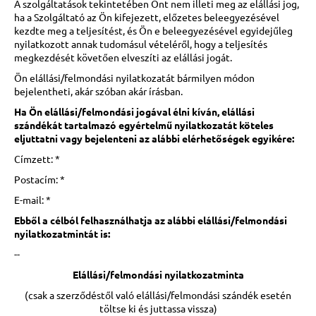
A szolgáltatások tekintetében Önt nem illeti meg az elállási jog,
ha a Szolgáltató az Ön kifejezett, előzetes beleegyezésével
kezdte meg a teljesítést, és Ön e beleegyezésével egyidejűleg
nyilatkozott annak tudomásul vételéről, hogy a teljesítés
megkezdését követően elveszíti az elállási jogát.
Ön elállási/felmondási nyilatkozatát bármilyen módon
bejelentheti, akár szóban akár írásban.
Ha Ön elállási/felmondási jogával élni kíván, elállási
szándékát tartalmazó egyértelmű nyilatkozatát köteles
eljuttatni vagy bejelenteni az alábbi elérhetőségek
egyikére:
Címzett: *
Postacím: *
E-mail: *
Ebből a célból felhasználhatja az alábbi elállási/felmondási
nyilatkozatmintát is:
--
Elállási/felmondási nyilatkozatminta
(csak a szerződéstől való elállási/felmondási szándék esetén
töltse ki és juttassa vissza)