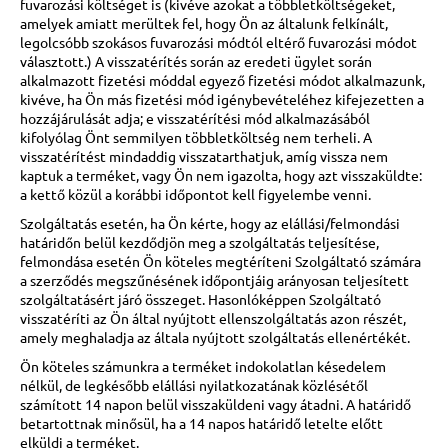
fuvarozási költséget is (kivéve azokat a többletköltségeket,
amelyek amiatt merültek fel, hogy Ön az általunk felkínált,
legolcsóbb szokásos fuvarozási módtól eltérő fuvarozási módot
választott.) A visszatérítés során az eredeti ügylet során
alkalmazott fizetési móddal egyező fizetési módot alkalmazunk,
kivéve, ha Ön más fizetési mód igénybevételéhez kifejezetten a
hozzájárulását adja; e visszatérítési mód alkalmazásából
kifolyólag Önt semmilyen többletköltség nem terheli. A
visszatérítést mindaddig visszatarthatjuk, amíg vissza nem
kaptuk a terméket, vagy Ön nem igazolta, hogy azt visszaküldte:
a kettő közül a korábbi időpontot kell figyelembe venni.
Szolgáltatás esetén, ha Ön kérte, hogy az elállási/felmondási
határidőn belül kezdődjön meg a szolgáltatás teljesítése,
felmondása esetén Ön köteles megtéríteni Szolgáltató számára
a szerződés megszűnésének időpontjáig arányosan teljesített
szolgáltatásért járó összeget. Hasonlóképpen Szolgáltató
visszatéríti az Ön által nyújtott ellenszolgáltatás azon részét,
amely meghaladja az általa nyújtott szolgáltatás ellenértékét.
Ön köteles számunkra a terméket indokolatlan késedelem
nélkül, de legkésőbb elállási nyilatkozatának közlésétől
számított 14 napon belül visszaküldeni vagy átadni. A határidő
betartottnak minősül, ha a 14 napos határidő letelte előtt
elküldi a terméket.