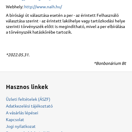
Webhely:
http://www.naih.hu/
A bírósági út választása esetén a per - az érintett Felhasználó
választása szerint - az érintett lakóhelye vagy tartózkodási helye
szerinti törvényszék előtt is megindítható, mivel a per elbírálása
a törvényszék hatáskörébe tartozik.
*2022.05.31.
*Bonbonárium Bt
L
á
Hasznos linkek
b
l
Üzleti feltételek (ÁSZF)
é
Adatkezelési tájékoztató
c
A vásárlás lépései
Kapcsolat
Jogi nyilatkozat