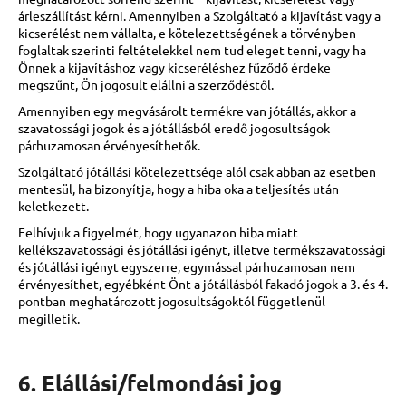
árleszállítást kérni. Amennyiben a Szolgáltató a kijavítást vagy a
kicserélést nem vállalta, e kötelezettségének a törvényben
foglaltak szerinti feltételekkel nem tud eleget tenni, vagy ha
Önnek a kijavításhoz vagy kicseréléshez fűződő érdeke
megszűnt, Ön jogosult elállni a szerződéstől.
Amennyiben egy megvásárolt termékre van jótállás, akkor a
szavatossági jogok és a jótállásból eredő jogosultságok
párhuzamosan érvényesíthetők.
Szolgáltató jótállási kötelezettsége alól csak abban az esetben
mentesül, ha bizonyítja, hogy a hiba oka a teljesítés után
keletkezett.
Felhívjuk a figyelmét, hogy ugyanazon hiba miatt
kellékszavatossági és jótállási igényt, illetve termékszavatossági
és jótállási igényt egyszerre, egymással párhuzamosan nem
érvényesíthet, egyébként Önt a jótállásból fakadó jogok a 3. és 4.
pontban meghatározott jogosultságoktól függetlenül
megilletik.
6. Elállási/felmondási jog