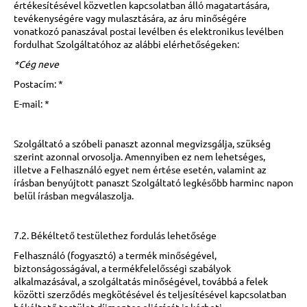
értékesítésével közvetlen kapcsolatban álló magatartására,
tevékenységére vagy mulasztására, az áru minőségére
vonatkozó panaszával postai levélben és elektronikus levélben
fordulhat Szolgáltatóhoz az alábbi elérhetőségeken:
*Cég neve
Postacím:
*
E-mail:
*
Szolgáltató a szóbeli panaszt azonnal megvizsgálja, szükség
szerint azonnal orvosolja. Amennyiben ez nem lehetséges,
illetve a Felhasználó egyet nem értése esetén, valamint az
írásban benyújtott panaszt Szolgáltató legkésőbb harminc napon
belül írásban megválaszolja.
7.2. Békéltető testülethez fordulás lehetősége
Felhasználó (fogyasztó) a termék minőségével,
biztonságosságával, a termékfelelősségi szabályok
alkalmazásával, a szolgáltatás minőségével, továbbá a felek
közötti szerződés megkötésével és teljesítésével kapcsolatban