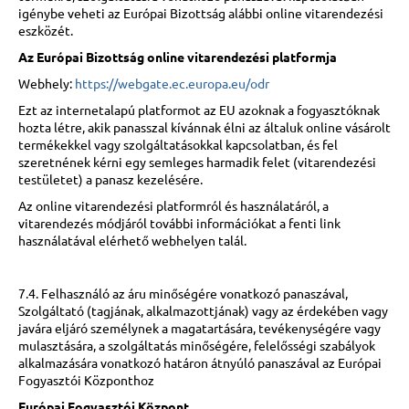
igénybe veheti az Európai Bizottság alábbi online vitarendezési
eszközét.
Az Európai Bizottság online vitarendezési platformja
Webhely:
https://webgate.ec.europa.eu/odr
Ezt az internetalapú platformot az EU azoknak a fogyasztóknak
hozta létre, akik panasszal kívánnak élni az általuk online vásárolt
termékekkel vagy szolgáltatásokkal kapcsolatban, és fel
szeretnének kérni egy semleges harmadik felet (vitarendezési
testületet) a panasz kezelésére.
Az online vitarendezési platformról és használatáról, a
vitarendezés módjáról további információkat a fenti link
használatával elérhető webhelyen talál.
7.4. Felhasználó az áru minőségére vonatkozó panaszával,
Szolgáltató (tagjának, alkalmazottjának) vagy az érdekében vagy
javára eljáró személynek a magatartására, tevékenységére vagy
mulasztására, a szolgáltatás minőségére, felelősségi szabályok
alkalmazására vonatkozó határon átnyúló panaszával az Európai
Fogyasztói Központhoz
Európai Fogyasztói Központ