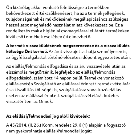
Ön kizárólag akkor vonható felelősségre a termékben
bekövetkezett értékcsökkenésért, ha az a termék jellegének,
tulajdonságainak és működésének megállapításához szükséges
használatot meghaladó használat miatt következett be. Ez a
rendelkezés csak a higiéniai csomagolással ellátott termékeken
kívül eső termékek esetében értelmezhető.
A termék visszaküldésének megszervezése és a visszaküldés
költsége Önt terheli.
Az árut visszajuttathatja személyesen is,
az ügyfélszolgálattal történő előzetes időpont egyeztetés után.
Az elállás/felmondás elfogadása és az áru visszavétele után az
elszámolás megtörténik, legfeljebb az elállás/felmondás
elfogadásától számított 14 napon belül. Termékre vonatkozó
elállás esetén Szolgáltató az elállással érintett termék vételárát
és a kiszállítás költségét is, szolgáltatásra vonatkozó elállás
esetén az elállással érintett szolgáltatás vételárát köteles
visszatéríteni az Önnek.
Az elállási/felmondási jog alóli kivételek:
A 45/2014. (II. 26.) Korm. rendelet 29. § (1) alapján a fogyasztó
nem gyakorolhatja elállási/felmondási jogát: