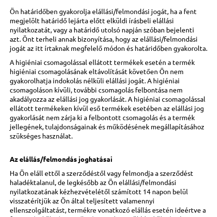
Ön határidőben gyakorolja elállási/felmondási jogát, ha a fent
megjelölt határidő lejárta előtt elküldi írásbeli elállási
nyilatkozatát, vagy a határidő utolsó napján szóban bejelenti
azt. Önt terheli annak bizonyítása, hogy az elállási/felmondási
jogát az itt írtaknak megfelelő módon és határidőben gyakorolta.
A higiéniai csomagolással ellátott termékek esetén a termék
higiéniai csomagolásának eltávolítását követően Ön nem
gyakorolhatja indokolás nélküli elállási jogát. A higiéniai
csomagoláson kívüli, további csomagolás felbontása nem
akadályozza az elállási jog gyakorlását. A higiéniai csomagolással
ellátott termékeken kívül eső termékek esetében az elállási jog
gyakorlását nem zárja ki a felbontott csomagolás és a termék
jellegének, tulajdonságainak és működésének megállapításához
szükséges használat.
Az elállás/felmondás joghatásai
Ha Ön eláll ettől a szerződéstől vagy felmondja a szerződést
haladéktalanul, de legkésőbb az Ön elállási/felmondási
nyilatkozatának kézhezvételétől számított 14 napon belül
visszatérítjük az Ön által teljesített valamennyi
ellenszolgáltatást, termékre vonatkozó elállás esetén ideértve a