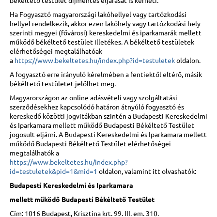
békéltető testület díjmentes eljárását is kérheti.
Ha Fogyasztó magyarországi lakóhellyel vagy tartózkodási
hellyel rendelkezik, akkor ezen lakóhely vagy tartózkodási hely
szerinti megyei (fővárosi) kereskedelmi és iparkamarák mellett
működő békéltető testület illetékes. A békéltető testületek
elérhetőségei megtalálhatóak
a
https://www.bekeltetes.hu/index.php?id=testuletek
oldalon.
A fogyasztó erre irányuló kérelmében a fentiektől eltérő, másik
békéltető testületet jelölhet meg.
Magyarországon az online adásvételi vagy szolgáltatási
szerződésekhez kapcsolódó határon átnyúló fogyasztó és
kereskedő közötti jogvitákban szintén a Budapesti Kereskedelmi
és Iparkamara mellett működő Budapesti Békéltető Testület
jogosult eljárni. A Budapesti Kereskedelmi és Iparkamara mellett
működő Budapesti Békéltető Testület elérhetőségei
megtalálhatók a
https://www.bekeltetes.hu/index.php?
id=testuletek&pid=1&mid=1
oldalon, valamint itt olvashatók:
Budapesti Kereskedelmi és Iparkamara
mellett működő Budapesti Békéltető Testület
Cím: 1016 Budapest, Krisztina krt. 99. III. em. 310.