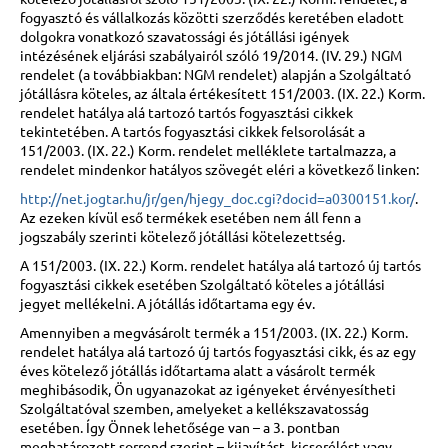
fogyasztó és vállalkozás közötti szerződés keretében eladott
dolgokra vonatkozó szavatossági és jótállási igények
intézésének eljárási szabályairól szóló 19/2014. (IV. 29.) NGM
rendelet (a továbbiakban: NGM rendelet) alapján a Szolgáltató
jótállásra köteles, az általa értékesített 151/2003. (IX. 22.) Korm.
rendelet hatálya alá tartozó tartós fogyasztási cikkek
tekintetében. A tartós fogyasztási cikkek felsorolását a
151/2003. (IX. 22.) Korm. rendelet melléklete tartalmazza, a
rendelet mindenkor hatályos szövegét eléri a következő linken:
http://net.jogtar.hu/jr/gen/hjegy_doc.cgi?docid=a0300151.kor/
.
Az ezeken kívül eső termékek esetében nem áll fenn a
jogszabály szerinti kötelező jótállási kötelezettség.
A 151/2003. (IX. 22.) Korm. rendelet hatálya alá tartozó új tartós
fogyasztási cikkek esetében Szolgáltató köteles a jótállási
jegyet mellékelni. A jótállás időtartama egy év.
Amennyiben a megvásárolt termék a 151/2003. (IX. 22.) Korm.
rendelet hatálya alá tartozó új tartós fogyasztási cikk, és az egy
éves kötelező jótállás időtartama alatt a vásárolt termék
meghibásodik, Ön ugyanazokat az igényeket érvényesítheti
Szolgáltatóval szemben, amelyeket a kellékszavatosság
esetében. Így Önnek lehetősége van – a 3. pontban
meghatározott sorrend szerint – kijavítást, kicserélést vagy