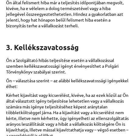
Ön által felismert hiba már a teljesítés időpontjában megvolt,
kivéve, ha e vélelem a dolog természetével vagy a hiba
jellegével összeegyeztethetetlen. Mindez a gyakorlatban azt
jelenti, hogy hat hónapon belül felismert hiba esetén a
bizonyítás terhe a vállalkozást terheli.
3. Kellékszavatosság
Ön a Szolgáltató hibás teljesítése esetén a vállalkozással
szemben kellékszavatossági igényt érvényesíthet a Polgári
Törvénykönyv szabályai szerint.
Ön – választása szerint – az alábbi kellékszavatossági igényekkel
élhet:
Kérhet kijavítást vagy kicserélést, kivéve, ha az ezek közül az Ön
által választott igény teljesítése lehetetlen vagy a vállalkozás
számára más igénye teljesítéséhez képest aránytalan
többletköltséggel járna. Ha a kijavítást vagy a kicserélést nem
kérte, illetve nem kérhette, úgy igényelheti az ellenszolgáltatás
arányos leszállítását vagy a hibát a vállalkozás költségére Ön is
kijavíthatja, illetve mással kijavíttathatja vagy – végső esetben –
a szerződéstől is elállhat.