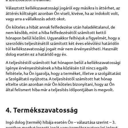
Választott kellékszavatossági jogáról egy másikra is áttérhet, az
áttérés költségét azonban Ön viseli, kivéve, ha az indokolt volt,
vagy arra a vállalkozás adott okot.
Ön köteles a hibát annak felfedezése után haladéktalanul, de
nem később, mint a hiba felfedezésétől számított kettő
hónapon belül közölni. Ugyanakkor felhívjuk a figyelmét, hogy a
szerződés teljesítésétől számított két éves elévülési határidőn
túl kellékszavatossági jogait már nem érvényesítheti. Használt
dolog esetén ez a határidő egy év.
A teljesítéstől számított hat hónapon belül a kellékszavatossági
igénye érvényesítésének a hiba közlésén túl nincs egyéb
feltétele, ha Ön igazolja, hogy a terméket, illetve a szolgáltatást
a Szolgáltató nyújtotta. A teljesítéstől számított hat hónap
eltelte után azonban már Ön köteles bizonyítani, hogy az Ön
által felismert hiba már a teljesítés időpontjában is megvolt.
4. Termékszavatosság
Ingó dolog (termék) hibája esetén Ön – választása szerint – 3.
pontban meghatározott jogát vagy termékszavatossági igényt