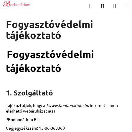
K
Ugrás
Keresés
Kosár
M
Bejelentk
a
o
Vissza
Vissza
fő
s
tartalomhoz
Fogyasztóvédelmi
á
M
tájékoztató
r
i
t
Fogyasztóvédelmi
k
e
tájékoztató
r
e
s
1. Szolgáltató
?
Tájékoztatjuk, hogy a
*
www.bonbonarium.hu
internet címen
elérhető webáruházat a(z)
*
Bonbonárium Bt
KERESÉS
Cégjegyzékszám:
13-06-068360