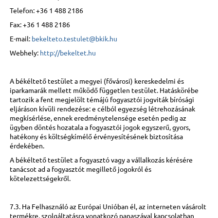
Telefon: +36 1 488 2186
Fax: +36 1 488 2186
E-mail:
bekelteto.testulet@bkik.hu
Webhely:
http://bekeltet.hu
A békéltető testület a megyei (fővárosi) kereskedelmi és
iparkamarák mellett működő független testület. Hatáskörébe
tartozik a fent megjelölt témájú fogyasztói jogviták bírósági
eljáráson kívüli rendezése: e célból egyezség létrehozásának
megkísérlése, ennek eredménytelensége esetén pedig az
ügyben döntés hozatala a fogyasztói jogok egyszerű, gyors,
hatékony és költségkímélő érvényesítésének biztosítása
érdekében.
A békéltető testület a fogyasztó vagy a vállalkozás kérésére
tanácsot ad a fogyasztót megillető jogokról és
kötelezettségekről.
7.3. Ha Felhasználó az Európai Unióban él, az interneten vásárolt
termékre, szolgáltatásra vonatkozó panaszával kapcsolatban