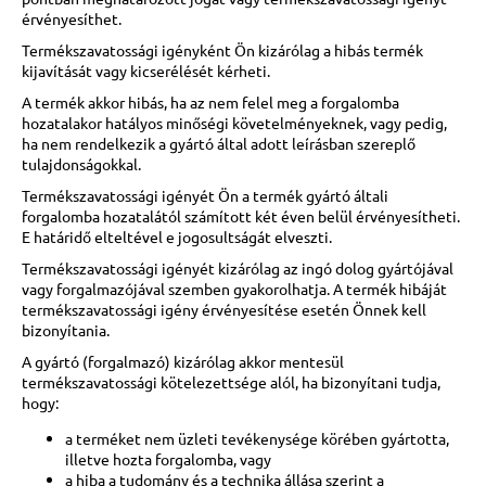
érvényesíthet.
Termékszavatossági igényként Ön kizárólag a hibás termék
kijavítását vagy kicserélését kérheti.
A termék akkor hibás, ha az nem felel meg a forgalomba
hozatalakor hatályos minőségi követelményeknek, vagy pedig,
ha nem rendelkezik a gyártó által adott leírásban szereplő
tulajdonságokkal.
Termékszavatossági igényét Ön a termék gyártó általi
forgalomba hozatalától számított két éven belül érvényesítheti.
E határidő elteltével e jogosultságát elveszti.
Termékszavatossági igényét kizárólag az ingó dolog gyártójával
vagy forgalmazójával szemben gyakorolhatja. A termék hibáját
termékszavatossági igény érvényesítése esetén Önnek kell
bizonyítania.
A gyártó (forgalmazó) kizárólag akkor mentesül
termékszavatossági kötelezettsége alól, ha bizonyítani tudja,
hogy:
a terméket nem üzleti tevékenysége körében gyártotta,
illetve hozta forgalomba, vagy
a hiba a tudomány és a technika állása szerint a