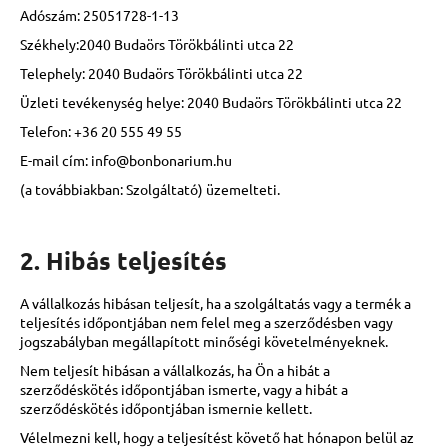
Adószám:
25051728-1-13
Székhely:
2040 Budaörs Törökbálinti utca 22
A
Telephely:
2040 Budaörs Törökbálinti utca 22
j
á
Üzleti tevékenység helye:
2040 Budaörs Törökbálinti utca 22
n
Telefon:
+36 20 555 49 55
l
E-mail cím:
info@bonbonarium.hu
j
u
(a továbbiakban: Szolgáltató) üzemelteti.
k
2. Hibás teljesítés
GOLD
CSOKIPASZTILLA
A vállalkozás hibásan teljesít, ha a szolgáltatás vagy a termék a
1
teljesítés időpontjában nem felel meg a szerződésben vagy
370
jogszabályban megállapított minőségi követelményeknek.
Ft
Nem teljesít hibásan a vállalkozás, ha Ön a hibát a
szerződéskötés időpontjában ismerte, vagy a hibát a
szerződéskötés időpontjában ismernie kellett.
Vélelmezni kell, hogy a teljesítést követő hat hónapon belül az