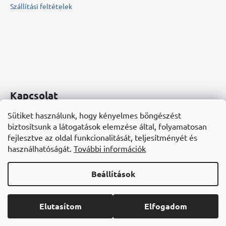
Szállítási feltételek
Kapcsolat
Sütiket használunk, hogy kényelmes böngészést
info
@
bonbonarium.hu
biztosítsunk a látogatások elemzése által, folyamatosan
+36 20 555-4955
fejlesztve az oldal funkcionalitását, teljesítményét és
Bonbonárium
használhatóságát.
További információk
Beállítások
Shoptet készítette
Copyright 2026
Bonbonárium
. Minden jog fenntartva.
Süti
Elutasítom
Elfogadom
beállítások szerkesztése