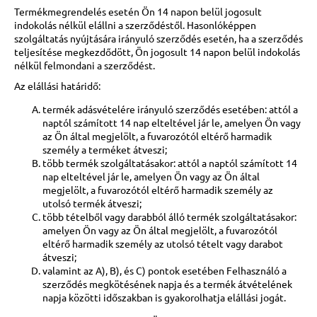
Termékmegrendelés esetén Ön 14 napon belül jogosult
indokolás nélkül elállni a szerződéstől. Hasonlóképpen
szolgáltatás nyújtására irányuló szerződés esetén, ha a szerződés
teljesítése megkezdődött, Ön jogosult 14 napon belül indokolás
nélkül felmondani a szerződést.
Az elállási határidő:
termék adásvételére irányuló szerződés esetében: attól a
naptól számított 14 nap elteltével jár le, amelyen Ön vagy
az Ön által megjelölt, a fuvarozótól eltérő harmadik
személy a terméket átveszi;
több termék szolgáltatásakor: attól a naptól számított 14
nap elteltével jár le, amelyen Ön vagy az Ön által
megjelölt, a fuvarozótól eltérő harmadik személy az
utolsó termék átveszi;
több tételből vagy darabból álló termék szolgáltatásakor:
amelyen Ön vagy az Ön által megjelölt, a fuvarozótól
eltérő harmadik személy az utolsó tételt vagy darabot
átveszi;
valamint az A), B), és C) pontok esetében Felhasználó a
szerződés megkötésének napja és a termék átvételének
napja közötti időszakban is gyakorolhatja elállási jogát.