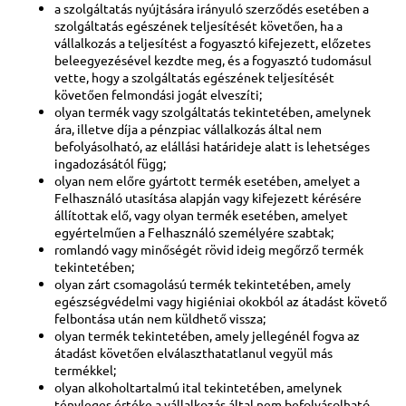
a szolgáltatás nyújtására irányuló szerződés esetében a
szolgáltatás egészének teljesítését követően, ha a
vállalkozás a teljesítést a fogyasztó kifejezett, előzetes
beleegyezésével kezdte meg, és a fogyasztó tudomásul
vette, hogy a szolgáltatás egészének teljesítését
követően felmondási jogát elveszíti;
olyan termék vagy szolgáltatás tekintetében, amelynek
ára, illetve díja a pénzpiac vállalkozás által nem
befolyásolható, az elállási határideje alatt is lehetséges
ingadozásától függ;
olyan nem előre gyártott termék esetében, amelyet a
Felhasználó utasítása alapján vagy kifejezett kérésére
állítottak elő, vagy olyan termék esetében, amelyet
egyértelműen a Felhasználó személyére szabtak;
romlandó vagy minőségét rövid ideig megőrző termék
tekintetében;
olyan zárt csomagolású termék tekintetében, amely
egészségvédelmi vagy higiéniai okokból az átadást követő
felbontása után nem küldhető vissza;
olyan termék tekintetében, amely jellegénél fogva az
átadást követően elválaszthatatlanul vegyül más
termékkel;
olyan alkoholtartalmú ital tekintetében, amelynek
tényleges értéke a vállalkozás által nem befolyásolható