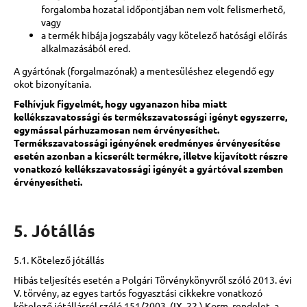
forgalomba hozatal időpontjában nem volt felismerhető,
vagy
a termék hibája jogszabály vagy kötelező hatósági előírás
alkalmazásából ered.
A gyártónak (forgalmazónak) a mentesüléshez elegendő egy
okot bizonyítania.
Felhívjuk figyelmét, hogy ugyanazon hiba miatt
kellékszavatossági és termékszavatossági igényt egyszerre,
egymással párhuzamosan nem érvényesíthet.
Termékszavatossági igényének eredményes érvényesítése
esetén azonban a kicserélt termékre, illetve kijavított részre
vonatkozó kellékszavatossági igényét a gyártóval szemben
érvényesítheti.
5. Jótállás
5.1. Kötelező jótállás
Hibás teljesítés esetén a Polgári Törvénykönyvről szóló 2013. évi
V. törvény, az egyes tartós fogyasztási cikkekre vonatkozó
kötelező jótállásról szóló 151/2003. (IX. 22.) Korm. rendelet, a